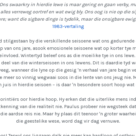
Ons swaarkry in hierdie lewe is maar gering en gaan verby, maa
alles verreweg oortref en wat ewig bly. Ons oog is nie op die s
e; want die sigbare dinge is tydelik, maar die onsigbare ewig
1983-vertaling
 stilgestaan by die verskillende seisoene wat ons gedurende o
p van ons jare, asook emosionele seisoene wat op korter tye m
ïnvloed. Wintertyd beleef ons as die moeilike tye in ons lewe
 deel van die winterseisoen in ons lewens. Dit is daardie tyd
eg, wanneer die lyne op die gesig 'n verhaal van jare begin v
e meer so vinnig wegwaai soos in die lente van ons jeug nie. M
 juis in hierdie seisoen – is daar 'n besondere soort hoop wat 
Korintiërs oor hierdie hoop. Hy erken dat die uiterlike mens in
ntkenning van die realiteit nie. Paulus probeer nie wegsteek d
 die aardse reis nie. Maar hy plaas dit teenoor 'n groter waarhe
die geestelike wese, word dag vir dag vernuwe.
oos! Terwyl ons liggaam dalk nie meer kan hardloop of onthou 