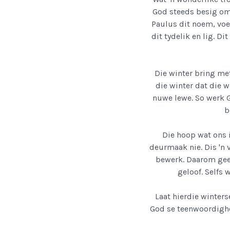
God steeds besig om 
Paulus dit noem, voel
dit tydelik en lig. Di
Die winter bring met
die winter dat die w
nuwe lewe. So werk Go
b
Die hoop wat ons i
deurmaak nie. Dis 'n 
bewerk. Daarom gee 
geloof. Selfs
Laat hierdie winterse
God se teenwoordighe