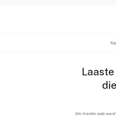
TU
Laaste 
di
Om hierdie rede word 