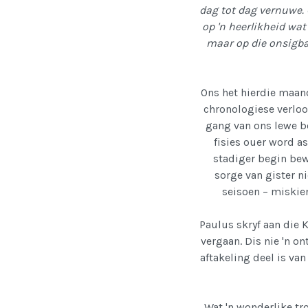
dag tot dag vernuwe. 
op 'n heerlikheid wat 
maar op die onsigbar
Ons het hierdie maand
chronologiese verloo
gang van ons lewe be
fisies ouer word as
stadiger begin bewe
sorge van gister ni
seisoen – miskien
Paulus skryf aan die 
vergaan. Dis nie 'n o
aftakeling deel is van
Wat 'n wonderlike tr