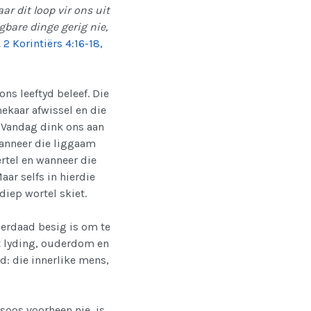
r dit loop vir ons uit
igbare dinge gerig nie,
.
2 Korintiërs 4:16-18,
ns leeftyd beleef. Die
ekaar afwissel en die
. Vandag dink ons aan
 wanneer die liggaam
ertel en wanneer die
aar selfs in hierdie
diep wortel skiet.
derdaad besig is om te
at lyding, ouderdom en
id: die innerlike mens,
soos voorheen nie, is