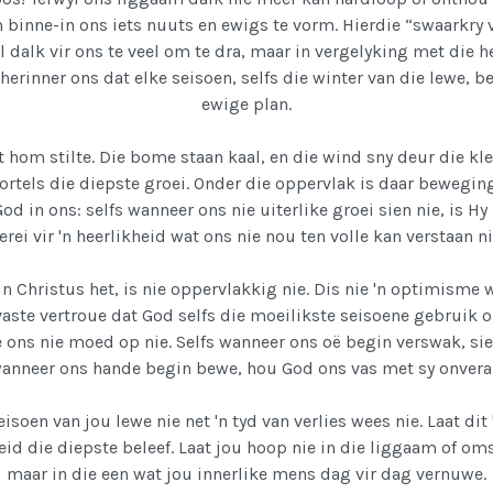
binne-in ons iets nuuts en ewigs te vorm. Hierdie “swaarkry 
 dalk vir ons te veel om te dra, maar in vergelyking met die h
t herinner ons dat elke seisoen, selfs die winter van die lewe, 
ewige plan.
 hom stilte. Die bome staan kaal, en die wind sny deur die kler
ortels die diepste groei. Onder die oppervlak is daar bewegin
d in ons: selfs wanneer ons nie uiterlike groei sien nie, is H
erei vir 'n heerlikheid wat ons nie nou ten volle kan verstaan ni
n Christus het, is nie oppervlakkig nie. Dis nie 'n optimisme
vaste vertroue dat God selfs die moeilikste seisoene gebruik o
ons nie moed op nie. Selfs wanneer ons oë begin verswak, si
 wanneer ons hande begin bewe, hou God ons vas met sy onvera
isoen van jou lewe nie net 'n tyd van verlies wees nie. Laat dit
id die diepste beleef. Laat jou hoop nie in die liggaam of om
maar in die een wat jou innerlike mens dag vir dag vernuwe.