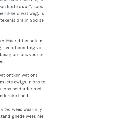
van korte duur”, soos
eerlikheid wat wag, is
betekenis dra in God se
e. Maar dit is ook in
g – voorbereiding vir
y besig om ons voor te
e.
 wat ontken wat ons
m iets ewigs in ons te
en ons helderder met
nderlike hand.
 'n tyd wees waarin jy
standighede wees nie,