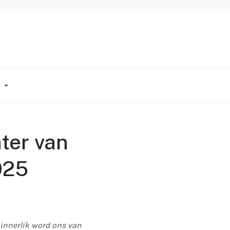
G
nter van
025
 innerlik word ons van